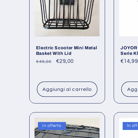
Electric Scooter Mini Metal
JOYOR E
Basket With Lid
Serie K
Prezzo
Prezzo
€29,00
Prezz
€14,99
€49,00
di
scontato
di
listino
listino
Aggiungi al carrello
Aggi
In offerta
In of