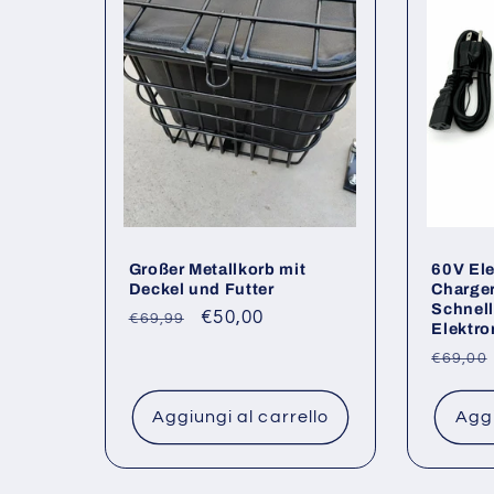
Großer Metallkorb mit
60V Ele
Deckel und Futter
Charger
Schnell
Prezzo
Prezzo
€50,00
€69,99
Elektro
di
scontato
Prezz
€69,00
listino
di
listino
Aggiungi al carrello
Aggi