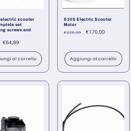
lectric scooter
S10S Electric Scooter
mplete set
Motor
ing screws and
Prezzo
Prezzo
€170,00
€220,00
di
scontato
o
Prezzo
€64,99
listino
scontato
ungi al carrello
Aggiungi al carrello