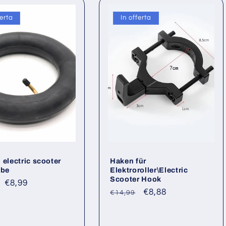
ferta
In offerta
 electric scooter
Haken für
ube
Elektroroller\Electric
Scooter Hook
o
Prezzo
€8,99
Prezzo
Prezzo
€8,88
€14,99
scontato
di
scontato
listino