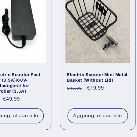
ctric Scooter Fast
Electric Scooter Mini Metal
 (3.5A)/60V-
Basket (Without Lid)
ladegerät für
Prezzo
Prezzo
€19,99
€45,00
roller (3.5A)
di
scontato
o
Prezzo
€49,99
listino
scontato
ungi al carrello
Aggiungi al carrello