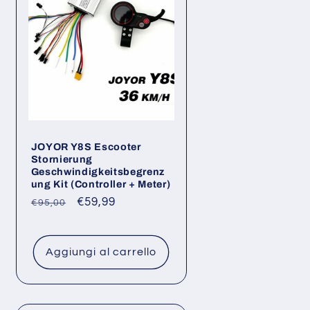
o
g
r
a
f
i
JOYOR Y8S Escooter
c
Stornierung
Geschwindigkeitsbegrenz
a
ung Kit (Controller + Meter)
Prezzo
Prezzo
€59,99
€95,00
di
scontato
listino
Aggiungi al carrello