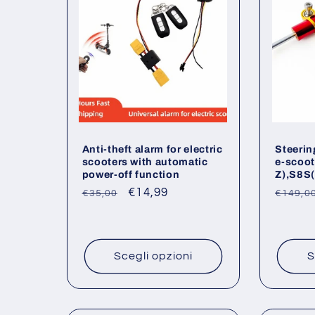
z
i
o
n
Anti-theft alarm for electric
Steerin
scooters with automatic
e-scoot
power-off function
Z),S8S(
e
Prezzo
Prezzo
€14,99
Prezz
€35,00
€149,0
di
scontato
di
:
listino
listino
Scegli opzioni
S