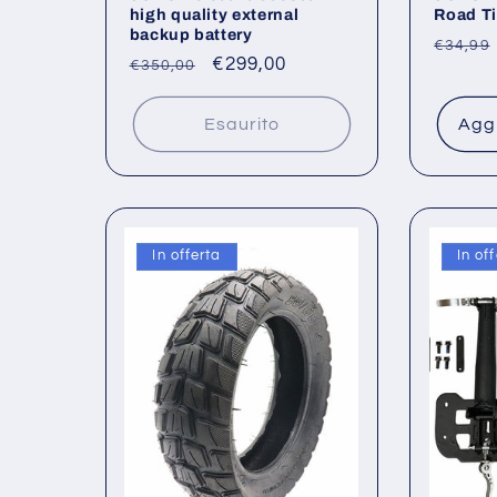
high quality external
Road Ti
backup battery
Prezz
€34,99
Prezzo
Prezzo
€299,00
€350,00
di
di
scontato
listino
listino
Esaurito
Aggi
In offerta
In of