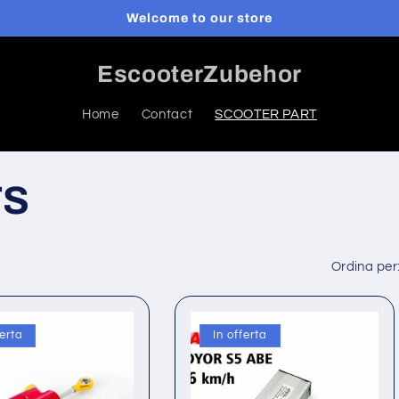
Welcome to our store
EscooterZubehor
Home
Contact
SCOOTER PART
TS
Ordina per
ferta
In offerta