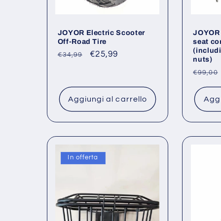
JOYOR Electric Scooter
JOYOR e
Off-Road Tire
seat co
(includ
Prezzo
Prezzo
€25,99
€34,99
nuts)
di
scontato
Prezz
€99,00
listino
di
listino
Aggiungi al carrello
Aggi
In offerta