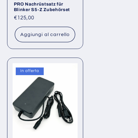
PRO Nachrüstsatz für
Blinker S5-Z Zubehörset
Prezzo
€125,00
di
listino
Aggiungi al carrello
In offerta