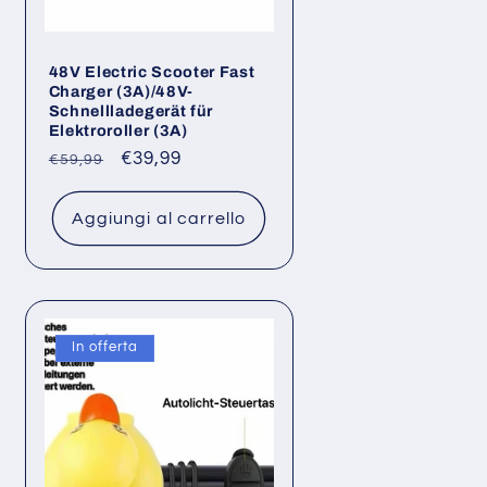
48V Electric Scooter Fast
Charger (3A)/48V-
Schnellladegerät für
Elektroroller (3A)
Prezzo
Prezzo
€39,99
€59,99
di
scontato
listino
Aggiungi al carrello
In offerta