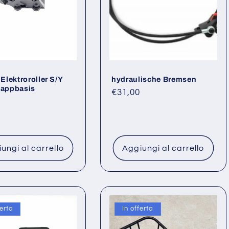
lektroroller S/Y
hydraulische Bremsen
lappbasis
Prezzo
€31,00
o
di
listino
ungi al carrello
Aggiungi al carrello
ferta
In offerta