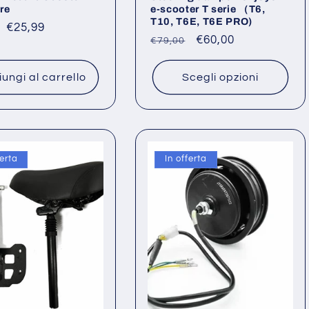
re
e-scooter T serie （T6,
T10, T6E, T6E PRO)
o
Prezzo
€25,99
Prezzo
Prezzo
€60,00
€79,00
scontato
di
scontato
listino
ungi al carrello
Scegli opzioni
ferta
In offerta