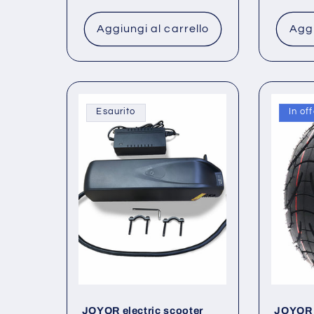
di
scontato
listino
Aggiungi al carrello
Aggi
Esaurito
In of
JOYOR electric scooter
JOYOR E