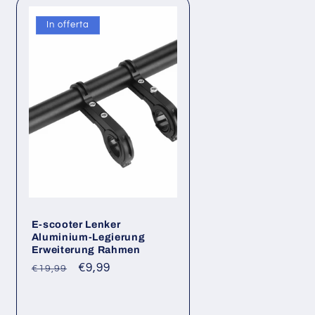
In offerta
E-scooter Lenker
Aluminium-Legierung
Erweiterung Rahmen
Prezzo
Prezzo
€9,99
€19,99
di
scontato
listino