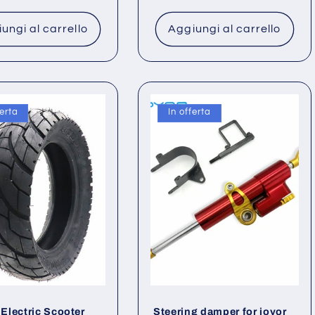
ungi al carrello
Aggiungi al carrello
ferta
In offerta
lectric Scooter
Steering damper for joyor