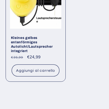
Kleines gelbes
entenförmiges
Autolicht/Lautsprecher
integriert
Prezzo
Prezzo
€24,99
€39,99
di
scontato
listino
Aggiungi al carrello