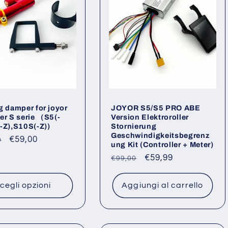
g damper for joyor
JOYOR S5/S5 PRO ABE
er S serie （S5(-
Version Elektroroller
-Z),S10S(-Z))
Stornierung
Geschwindigkeitsbegrenz
o
Prezzo
€59,00
0
ung Kit (Controller + Meter)
scontato
Prezzo
Prezzo
€59,99
€99,00
di
scontato
listino
cegli opzioni
Aggiungi al carrello