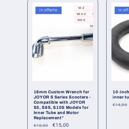
In offerta
In of
18mm Custom Wrench for
10-inch
JOYOR S Series Scooters -
inner t
Compatible with JOYOR
Prezz
€14,99
S5, S8S, S10S Models for
di
Inner Tube and Motor
Replacement”
listino
Prezzo
Prezzo
€15,00
€19,00